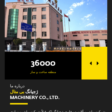
36000
2
گاه
منطقه ساخت و ساز
درباره ما
ژجیانگ
بی متال
MACHINERY CO., LTD.
شرکت ماشین آلات دو فلزی ژجیانگ (که قبلاً شرکت ماشین سازی