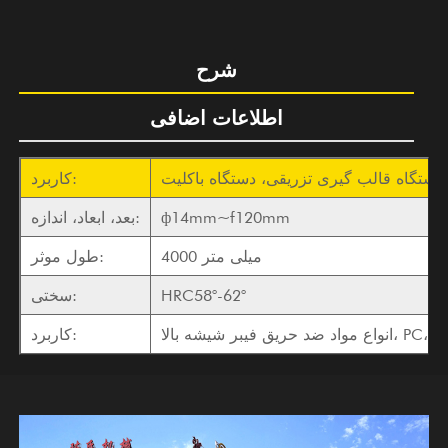
شرح
اطلاعات اضافی
دستگاه قالب گیری تزریقی، دستگاه باکلیت
کاربرد:
ф14mm~f120mm
بعد، ابعاد، اندازه:
4000 میلی متر
طول موثر:
HRC58°-62°
سختی:
کاربرد: