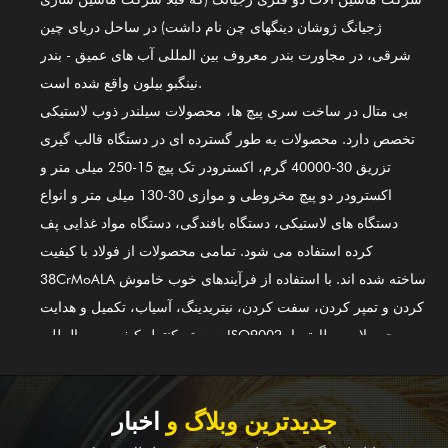
ژجیانگ ژوشان دینگهای چن نام داشت) در ساحل دریای چین
شرقی، در مجاورت بندر معروف بین المللی آب های عمیق - بندر
نینگبو بیلون واقع شده است.
بی متال در ساخت سری پیچ ها، محصولات سیلندر ذوب لاستیکی
تخصص دارد. محصولات به طور گسترده ای در دستگاه قالب گیری
تزریق 30-40000 گرم، اکسترودر تک پیچ 15-250 میلی متر و
اکسترودر دو پیچ مخروطی و موازی 30-130 میلی متر و انواع
دستگاه های لاستیکی، دستگاه بافندگی، دستگاه مواد غذایی پف
کرده استفاده می شود. تمامی محصولات از فولاد با کیفیت
38CrMoALA ساخته شده اند. با استفاده از فرآیندهای خوب خاموش
کردن و تمپر کردن، سفت کردن، نیتریدینگ، آسیاب، تکمیل و هدایت
سیستم کنترل کیفیت بین المللی ISO9002، محصولات مطابق با
استانداردهای بین المللی هستند. سیلندر پیچ آلیاژ پایه نیکل GⅡ 113
(جدیدترین فولاد 3#) نیز یکی از اولین محصولات ما است. برای
جوشکاری دو فلزی آلیاژی (PTA) قابل استفاده است. علاوه بر ارائه
جدیدترین وبلاگ و
اخبار
تجهیزات تعادلی برای شرکت های ماشین آلات کامل در خارج از