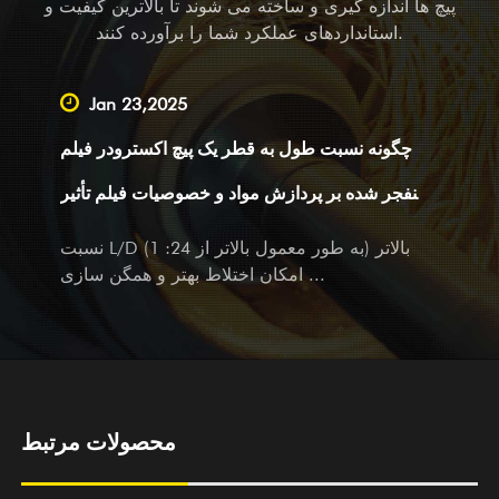
پیچ ها اندازه گیری و ساخته می شوند تا بالاترین کیفیت و
کشور، ما همچنین یک تامین کننده پیشرو هستیم که خدمات OEM،
استانداردهای عملکرد شما را برآورده کنند.
نقشه برداری و کمک نقشه برداری و همچنین خدمات طراحی را
برای شرکت های بزرگ و کوچک در داخل انجام می دهیم. مهم
Jan 23,2025
نیست که شما شریک فعلی یا مشتری بالقوه ما باشید، با محصولات
چگونه نسبت طول به قطر یک پیچ اکسترودر فیلم
و خدمات، ما به گرمی از بازدید و سوالات شما با خدمات صمیمانه و
متفکرانه خود استقبال می کنیم.
منفجر شده بر پردازش مواد و خصوصیات فیلم تأثیر
می گذارد؟
نسبت L/D بالاتر (به طور معمول بالاتر از 24: 1)
امکان اختلاط بهتر و همگن سازی ...
محصولات مرتبط