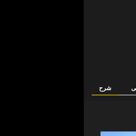
ی
شرح