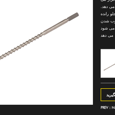
می دهد.
و رانده
وب شدن
 می شود
یرید
PREV：No 