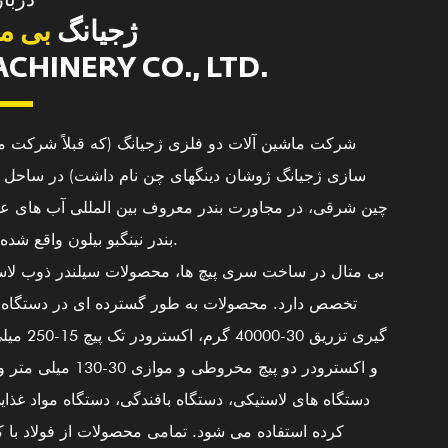
دربار
ژجیانگ
بی مت
CHINERY CO., LTD.
شرکت ماشین آلات دو فلزی ژجیانگ (که قبلاً شرکت م
سازی ژجیانگ ژوشان دینگهای چن نام داشت) در ساحل د
چین شرقی، در مجاورت بندر معروف بین المللی آب های عم
بندر نینگبو بیلون واقع شده است.
بی متال در ساخت سری پیچ ها، محصولات سیلندر ذوب لاس
تخصص دارد. محصولات به طور گسترده ای در دستگاه 
6000
25000
100+
20
گیری تزریق 30-40000 گرم،
و اکسترودر دو پیچ مخروطی و موازی 30-30
شخصی فنی
کارمندان ماهر
محوطه کارگاه
منطقه ساخت 
دستگاه های لاستیکی، دستگاه بافندگی، دستگاه مواد غذا
کرده استفاده می شود. تمامی محصولات از فولاد با 