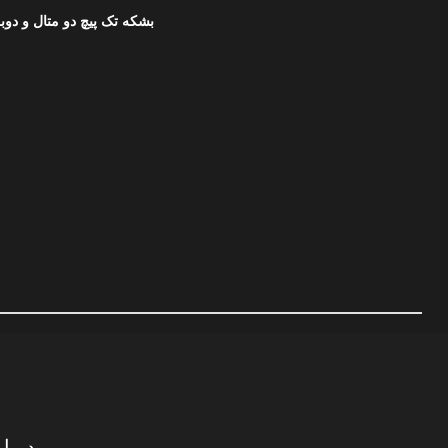
NEXT：بشکه تک پیچ دو متال و دوب