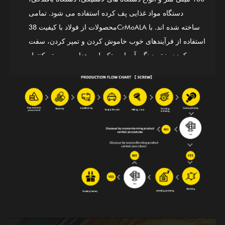
دستگاه مواد غذایی پف کرده استفاده می شود. تمامی
محصولات از فولاد با کیفیت 38CrMoALA ساخته شده اند. با
استفاده از فرآیندهای خوب خاموش کردن و تمپر کردن، سفت
کردن، نیتریدینگ، آسیاب، تکمیل و هدایت سیستم کنترل
کیفیت بین المللی ISO9002، محصولات مطابق با
استانداردهای بین المللی هستند. سیلندر پیچ آلیاژ پایه نیکل GⅡ
113 (جدیدترین فولاد 3#) نیز یکی از اولین محصولات ما
است. برای جوشکاری دو فلزی آلیاژی (PTA) قابل استفاده
است. علاوه بر ارائه تجهیزات تعادلی برای شرکت های
ماشین آلات کامل در خارج از کشور، ما همچنین یک تامین
کننده پیشرو هستیم که خدمات OEM، نقشه برداری و کمک
نقشه برداری و همچنین خدمات طراحی را برای شرکت های
بزرگ و کوچک در داخل انجام می دهیم. مهم نیست که شما
شریک فعلی یا مشتری بالقوه ما باشید، با محصولات و
خدمات، ما به گرمی از بازدید و سوالات شما با خدمات
صمیمانه و متفکرانه خود استقبال می کنیم.