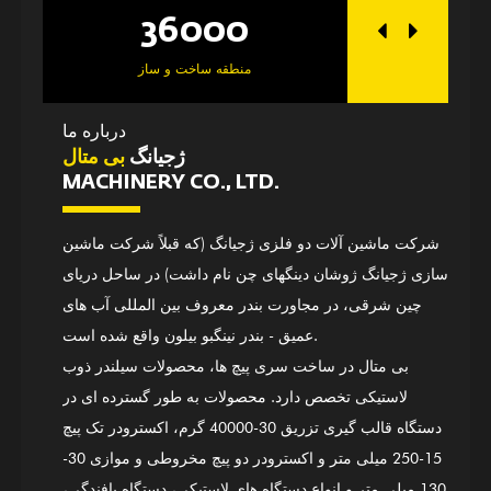
36000
25
رگاه
منطقه ساخت و ساز
درباره ما
ژجیانگ
بی متال
MACHINERY CO., LTD.
شرکت ماشین آلات دو فلزی ژجیانگ (که قبلاً شرکت ماشین
سازی ژجیانگ ژوشان دینگهای چن نام داشت) در ساحل دریای
چین شرقی، در مجاورت بندر معروف بین المللی آب های
عمیق - بندر نینگبو بیلون واقع شده است.
بی متال در ساخت سری پیچ ها، محصولات سیلندر ذوب
لاستیکی تخصص دارد. محصولات به طور گسترده ای در
دستگاه قالب گیری تزریق 30-40000 گرم، اکسترودر تک پیچ
15-250 میلی متر و اکسترودر دو پیچ مخروطی و موازی 30-
130 میلی متر و انواع دستگاه های لاستیکی، دستگاه بافندگی،