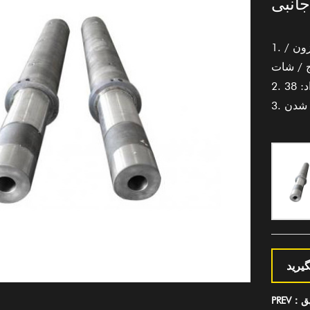
1. قطعات سیلندر پیچ دستگاه تزریق: چسب / حلقه معکوس / مزون /
ج / شات
ه شدن
یرید
یق