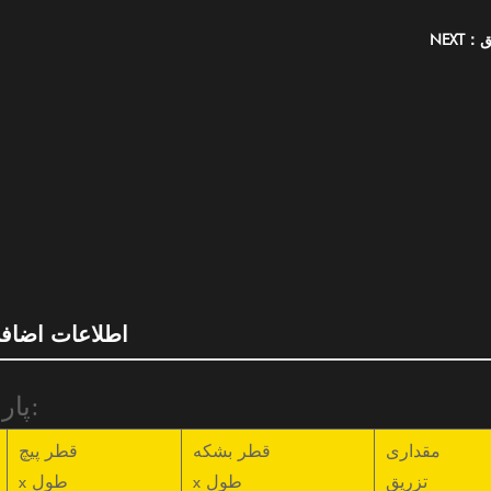
ق
اطلاعات اضاف
پارامتر مشخصات:
مقداری
قطر بشکه
قطر پیچ
تزریق
x طول
x طول