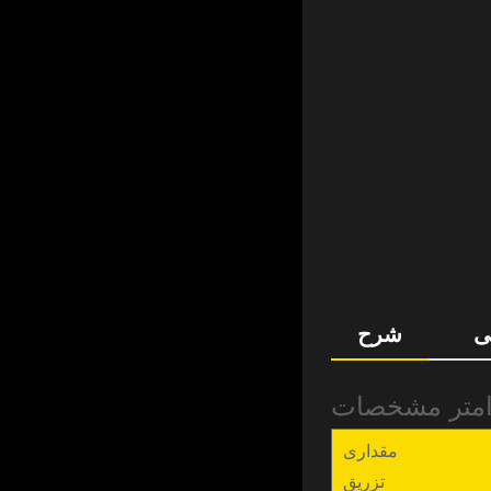
ی
شرح
مقداری
تزریق