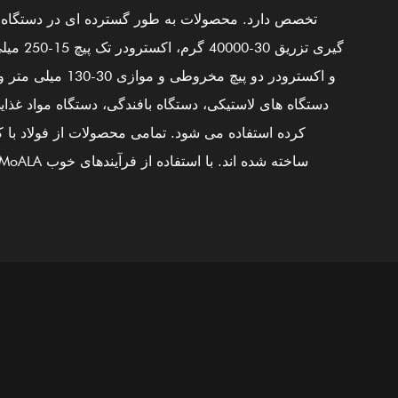
تخصص دارد. محصولات به طور گسترده ای در دستگاه 
000
25000
100+
20
گیری تزریق 30-40000 گرم،
و اکسترودر دو پیچ مخروطی و موازی 30-30
شخصی فنی
کارمندان ماهر
محوطه کارگاه
منطقه ساخ
دستگاه های لاستیکی، دستگاه بافندگی، دستگاه مواد غذا
کرده استفاده می شود. تمامی محصولات از فولاد با 
خاموش کردن و تمپر کردن، سفت کردن، نیتریدینگ، آس
تکمیل و هدایت سیستم کنترل کیفیت بین المللی 02
محصولات مطابق با استانداردهای بین المللی هستند. سیلند
آلیاژ پایه نیکل GⅡ 113 (جدیدترین ف
محصولات ما است. برای جوشکاری دو فلزی آلیاژی (PTA
استفاده است. علاوه بر ارائه تجهیزات تعادلی برای شرک
ماشین آلات کامل در خارج از کشور، ما همچنین یک تامین 
پیشرو هستیم که خدمات OEM، نقشه برداری