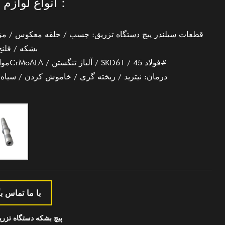
انواع لوازم جانبی：
بشکه / فلن
2. مواد: 38CrMoALA / آلیاژ تنگستن / SKD61 / فولاد 45#
3. درمان: نیترید / ریخته گری / خاموش کردن / سیا
با ما تماس بگ
PREV：پیچ بشکه دستگاه تزر