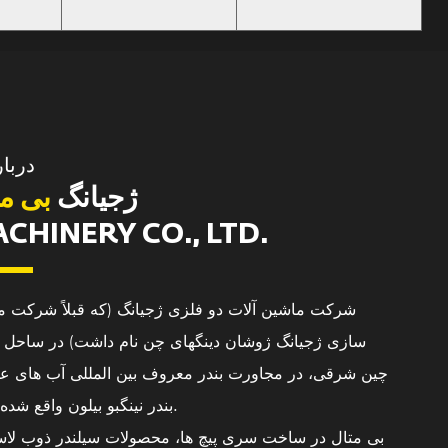
دربار
ژجیانگ
بی مت
CHINERY CO., LTD.
شرکت ماشین آلات دو فلزی ژجیانگ (که قبلاً شرکت م
سازی ژجیانگ ژوشان دینگهای چن نام داشت) در ساحل د
چین شرقی، در مجاورت بندر معروف بین المللی آب های عم
بندر نینگبو بیلون واقع شده است.
بی متال در ساخت سری پیچ ها، محصولات سیلندر ذوب لاس