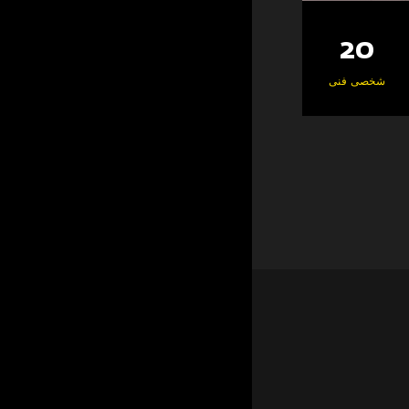
25000
100+
20
3600
ه ساخت و ساز
شخصی فنی
کارمندان ماهر
محوطه کارگاه