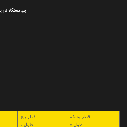
NEXT：پیچ دستگاه تزری
قطر بشکه
قطر پیچ
x طول
x طول