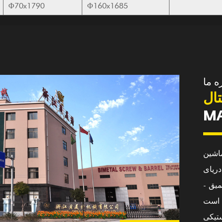
Φ70x1790
Φ160x1685
ه ما
ال
MA
اشین
ریای
یق -
تیکی