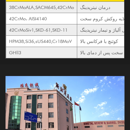
درمان نیتریدینگ
38CrMoALA,SACM645,42CrMo
لایه روکش کروم سخت
42CrMo، AISI4140
ل آلیاژ و تیمار نیتریدینگ
42CrMoSiv1,SKD-61,SKD-11
کوئنچ با فرکانس بالا
HPM38,Si36,sUS440,Cr18MoV
ت سخت پس از دمای بالا
GHll3