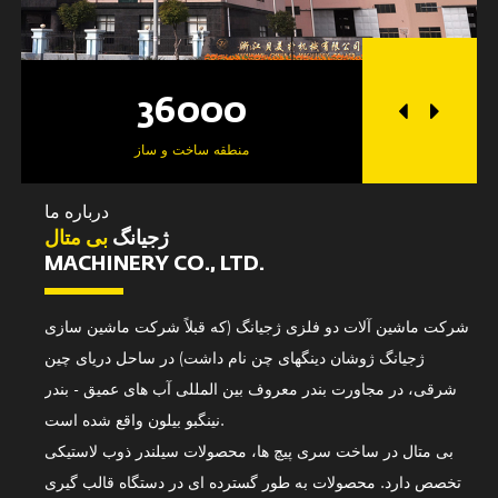
36000
2
گاه
منطقه ساخت و ساز
درباره ما
ژجیانگ
بی متال
MACHINERY CO., LTD.
شرکت ماشین آلات دو فلزی ژجیانگ (که قبلاً شرکت ماشین سازی
ژجیانگ ژوشان دینگهای چن نام داشت) در ساحل دریای چین
شرقی، در مجاورت بندر معروف بین المللی آب های عمیق - بندر
نینگبو بیلون واقع شده است.
بی متال در ساخت سری پیچ ها، محصولات سیلندر ذوب لاستیکی
تخصص دارد. محصولات به طور گسترده ای در دستگاه قالب گیری