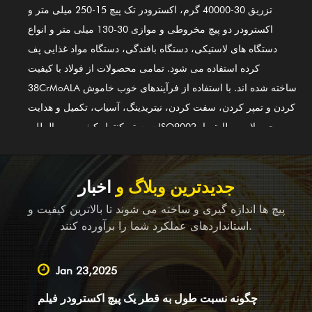
تزریق 30-40000 گرم، اکسترودر تک پیچ 15-250 میلی متر و
اکسترودر دو پیچ مخروطی و موازی 30-130 میلی متر و انواع
دستگاه های لاستیکی، دستگاه بافندگی، دستگاه مواد غذایی پف
کرده استفاده می شود. تمامی محصولات از فولاد با کیفیت
38CrMoALA ساخته شده اند. با استفاده از فرآیندهای خوب خاموش
کردن و تمپر کردن، سفت کردن، نیتریدینگ، آسیاب، تکمیل و هدایت
سیستم کنترل کیفیت بین المللی ISO9002، محصولات مطابق با
استانداردهای بین المللی هستند. سیلندر پیچ آلیاژ پایه نیکل GⅡ 113
(جدیدترین فولاد 3#) نیز یکی از اولین محصولات ما است. برای
جوشکاری دو فلزی آلیاژی (PTA) قابل استفاده است. علاوه بر ارائه
جدیدترین وبلاگ و
اخبار
تجهیزات تعادلی برای شرکت های ماشین آلات کامل در خارج از
پیچ ها اندازه گیری و ساخته می شوند تا بالاترین کیفیت و
کشور، ما همچنین یک تامین کننده پیشرو هستیم که خدمات OEM،
استانداردهای عملکرد شما را برآورده کنند.
نقشه برداری و کمک نقشه برداری و همچنین خدمات طراحی را
برای شرکت های بزرگ و کوچک در داخل انجام می دهیم. مهم
Jan 23,2025
نیست که شما شریک فعلی یا مشتری بالقوه ما باشید، با محصولات
چگونه نسبت طول به قطر یک پیچ اکسترودر فیلم
و خدمات، ما به گرمی از بازدید و سوالات شما با خدمات صمیمانه و