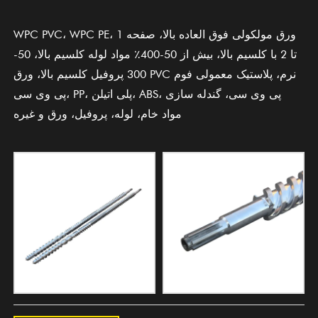
WPC PVC، WPC PE، ورق مولکولی فوق العاده بالا، صفحه 1
تا 2 با کلسیم بالا، بیش از 50-400٪ مواد لوله کلسیم بالا، 50-
300 پروفیل کلسیم بالا، ورق PVC نرم، پلاستیک معمولی فوم
پی وی سی، PP، پلی اتیلن، ABS، پی وی سی، گندله سازی
مواد خام، لوله، پروفیل، ورق و غیره