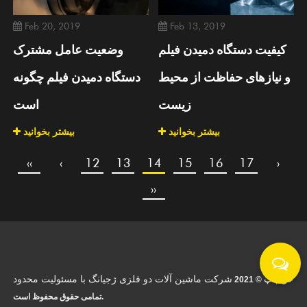
Feb 20, 2019
Feb 13, 2019
کیفیت دستگاه دمیدن فیلم
وضعیت عامل مشترک
و نیازهای حفاظت از محیط
دستگاه دمیدن فیلم چگونه
زیست
است
بیشتر بخوانید
بیشتر بخوانید
‹‹
‹
12
13
14
15
16
17
›
››
شرکت ماشین آلات دو فلزی ژجیانگ با مسئولیت محدود
حق چاپ © 2021
تمامی حقوق محفوظ است.