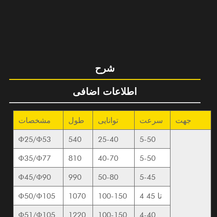
شرح
اطلاعات اضافی
جهت
سرعت
توانایی
طول
مشخصات
Φ25/Φ53
540
25-40
5-50
Φ35/Φ77
810
40-70
5-50
Φ45/Φ90
990
50-80
5-45
4 تا 45
100-150
1070
Φ50/Φ105
Φ51/Φ105
1220
100-150
4-40