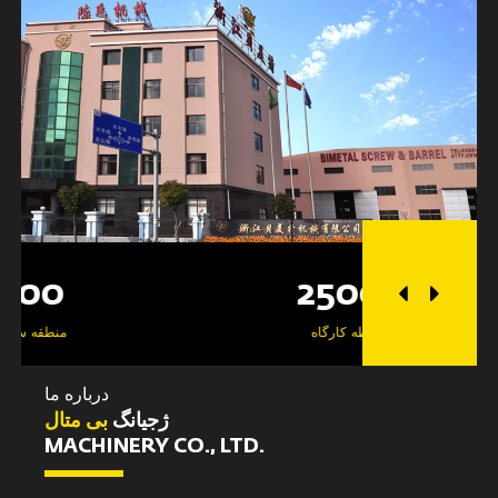
25000
محوطه کارگاه
درباره ما
ژجیانگ
بی متال
MACHINERY CO., LTD.