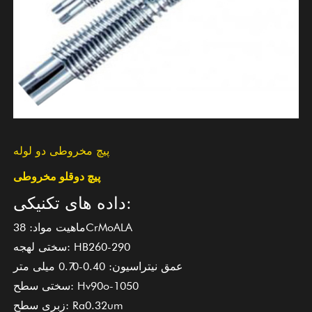
پیچ مخروطی دو لوله
پیچ دوقلو مخروطی
داده های تکنیکی:
ماهیت مواد: 38CrMoALA
سختی لهجه: HB260-290
عمق نیتراسیون: 0.40-0.70 میلی متر
سختی سطح: Hv90o-1050
زبری سطح: Ra0.32um