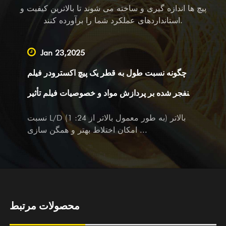
تجهیزات تعادلی برای شرکت های ماشین آلات کامل در خارج از
پیچ ها اندازه گیری و ساخته می شوند تا بالاترین کیفیت و
کشور، ما همچنین یک تامین کننده پیشرو هستیم که خدمات OEM،
استانداردهای عملکرد شما را برآورده کنند.
نقشه برداری و کمک نقشه برداری و همچنین خدمات طراحی را
برای شرکت های بزرگ و کوچک در داخل انجام می دهیم. مهم
Jan 23,2025
نیست که شما شریک فعلی یا مشتری بالقوه ما باشید، با محصولات
چگونه نسبت طول به قطر یک پیچ اکسترودر فیلم
و خدمات، ما به گرمی از بازدید و سوالات شما با خدمات صمیمانه و
متفکرانه خود استقبال می کنیم.
منفجر شده بر پردازش مواد و خصوصیات فیلم تأثیر
می گذارد؟
نسبت L/D بالاتر (به طور معمول بالاتر از 24: 1)
امکان اختلاط بهتر و همگن سازی ...
محصولات مرتبط