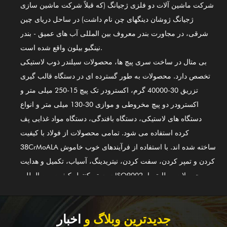
شرکت ماشین آلات دو فلزی ژجیانگ (که قبلاً شرکت ماشین سازی
ژجیانگ ژوشان دینگهای چن نام داشت) در ساحل دریای چین
شرقی، در مجاورت بندر معروف بین المللی آب های عمیق - بندر
نینگبو بیلون واقع شده است.
بی متال در ساخت سری پیچ ها، محصولات سیلندر ذوب لاستیکی
تخصص دارد. محصولات به طور گسترده ای در دستگاه قالب گیری
تزریق 30-40000 گرم، اکسترودر تک پیچ 15-250 میلی متر و
اکسترودر دو پیچ مخروطی و موازی 30-130 میلی متر و انواع
دستگاه های لاستیکی، دستگاه بافندگی، دستگاه مواد غذایی پف
کرده استفاده می شود. تمامی محصولات از فولاد با کیفیت
38CrMoALA ساخته شده اند. با استفاده از فرآیندهای خوب خاموش
کردن و تمپر کردن، سفت کردن، نیتریدینگ، آسیاب، تکمیل و هدایت
سیستم کنترل کیفیت بین المللی ISO9002، محصولات مطابق با
استانداردهای بین المللی هستند. سیلندر پیچ آلیاژ پایه نیکل GⅡ 113
(جدیدترین فولاد 3#) نیز یکی از اولین محصولات ما است. برای
جوشکاری دو فلزی آلیاژی (PTA) قابل استفاده است. علاوه بر ارائه
جدیدترین وبلاگ و
اخبار